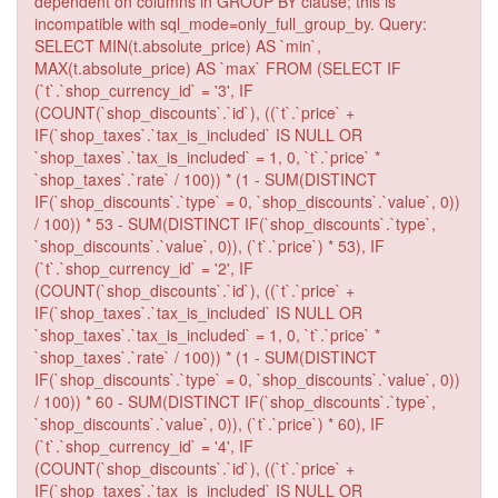
dependent on columns in GROUP BY clause; this is
incompatible with sql_mode=only_full_group_by. Query:
SELECT MIN(t.absolute_price) AS `min`,
MAX(t.absolute_price) AS `max` FROM (SELECT IF
(`t`.`shop_currency_id` = '3', IF
(COUNT(`shop_discounts`.`id`), ((`t`.`price` +
IF(`shop_taxes`.`tax_is_included` IS NULL OR
`shop_taxes`.`tax_is_included` = 1, 0, `t`.`price` *
`shop_taxes`.`rate` / 100)) * (1 - SUM(DISTINCT
IF(`shop_discounts`.`type` = 0, `shop_discounts`.`value`, 0))
/ 100)) * 53 - SUM(DISTINCT IF(`shop_discounts`.`type`,
`shop_discounts`.`value`, 0)), (`t`.`price`) * 53), IF
(`t`.`shop_currency_id` = '2', IF
(COUNT(`shop_discounts`.`id`), ((`t`.`price` +
IF(`shop_taxes`.`tax_is_included` IS NULL OR
`shop_taxes`.`tax_is_included` = 1, 0, `t`.`price` *
`shop_taxes`.`rate` / 100)) * (1 - SUM(DISTINCT
IF(`shop_discounts`.`type` = 0, `shop_discounts`.`value`, 0))
/ 100)) * 60 - SUM(DISTINCT IF(`shop_discounts`.`type`,
`shop_discounts`.`value`, 0)), (`t`.`price`) * 60), IF
(`t`.`shop_currency_id` = '4', IF
(COUNT(`shop_discounts`.`id`), ((`t`.`price` +
IF(`shop_taxes`.`tax_is_included` IS NULL OR