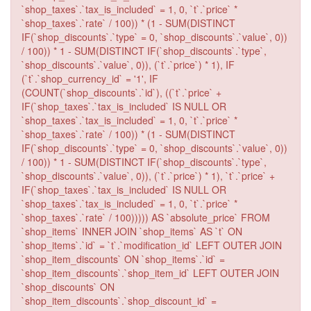
`shop_taxes`.`tax_is_included` = 1, 0, `t`.`price` *
`shop_taxes`.`rate` / 100)) * (1 - SUM(DISTINCT
IF(`shop_discounts`.`type` = 0, `shop_discounts`.`value`, 0))
/ 100)) * 1 - SUM(DISTINCT IF(`shop_discounts`.`type`,
`shop_discounts`.`value`, 0)), (`t`.`price`) * 1), IF
(`t`.`shop_currency_id` = '1', IF
(COUNT(`shop_discounts`.`id`), ((`t`.`price` +
IF(`shop_taxes`.`tax_is_included` IS NULL OR
`shop_taxes`.`tax_is_included` = 1, 0, `t`.`price` *
`shop_taxes`.`rate` / 100)) * (1 - SUM(DISTINCT
IF(`shop_discounts`.`type` = 0, `shop_discounts`.`value`, 0))
/ 100)) * 1 - SUM(DISTINCT IF(`shop_discounts`.`type`,
`shop_discounts`.`value`, 0)), (`t`.`price`) * 1), `t`.`price` +
IF(`shop_taxes`.`tax_is_included` IS NULL OR
`shop_taxes`.`tax_is_included` = 1, 0, `t`.`price` *
`shop_taxes`.`rate` / 100))))) AS `absolute_price` FROM
`shop_items` INNER JOIN `shop_items` AS `t` ON
`shop_items`.`id` = `t`.`modification_id` LEFT OUTER JOIN
`shop_item_discounts` ON `shop_items`.`id` =
`shop_item_discounts`.`shop_item_id` LEFT OUTER JOIN
`shop_discounts` ON
`shop_item_discounts`.`shop_discount_id` =