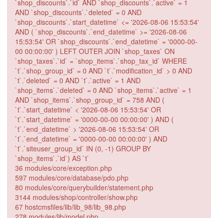
`shop_discounts`.`id` AND `shop_discounts`.`active` = 1
AND `shop_discounts`.`deleted` = 0 AND
`shop_discounts`.`start_datetime` <= '2026-08-06 15:53:54'
AND ( `shop_discounts`.`end_datetime` >= '2026-08-06
15:53:54' OR `shop_discounts`.`end_datetime` = '0000-00-
00 00:00:00' ) LEFT OUTER JOIN `shop_taxes` ON
`shop_taxes`.`id` = `shop_items`.`shop_tax_id` WHERE
`t`.`shop_group_id` = 0 AND `t`.`modification_id` > 0 AND
`t`.`deleted` = 0 AND `t`.`active` = 1 AND
`shop_items`.`deleted` = 0 AND `shop_items`.`active` = 1
AND `shop_items`.`shop_group_id` = 758 AND (
`t`.`start_datetime` < '2026-08-06 15:53:54' OR
`t`.`start_datetime` = '0000-00-00 00:00:00' ) AND (
`t`.`end_datetime` > '2026-08-06 15:53:54' OR
`t`.`end_datetime` = '0000-00-00 00:00:00' ) AND
`t`.`siteuser_group_id` IN (0, -1) GROUP BY
`shop_items`.`id`) AS `t`
36 modules/core/exception.php
597 modules/core/database/pdo.php
80 modules/core/querybuilder/statement.php
3144 modules/shop/controller/show.php
67 hostcmsfiles/lib/lib_98/lib_98.php
278 modules/lib/model.php