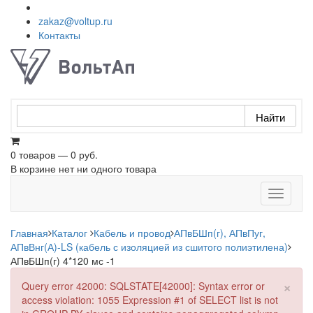
zakaz@voltup.ru
Контакты
0 товаров — 0 руб.
В корзине нет ни одного товара
Toggle
navigati
Главная
Каталог
Кабель и провод
АПвБШп(г), АПвПуг,
АПвВнг(А)-LS (кабель с изоляцией из сшитого полиэтилена)
АПвБШп(г) 4*120 мс -1
×
Query error 42000: SQLSTATE[42000]: Syntax error or
access violation: 1055 Expression #1 of SELECT list is not