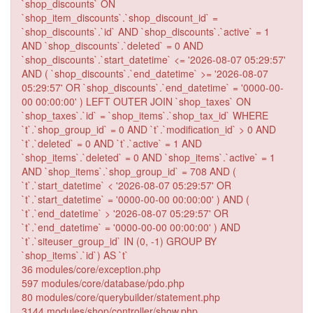
`shop_discounts` ON
`shop_item_discounts`.`shop_discount_id` =
`shop_discounts`.`id` AND `shop_discounts`.`active` = 1
AND `shop_discounts`.`deleted` = 0 AND
`shop_discounts`.`start_datetime` <= '2026-08-07 05:29:57'
AND ( `shop_discounts`.`end_datetime` >= '2026-08-07
05:29:57' OR `shop_discounts`.`end_datetime` = '0000-00-
00 00:00:00' ) LEFT OUTER JOIN `shop_taxes` ON
`shop_taxes`.`id` = `shop_items`.`shop_tax_id` WHERE
`t`.`shop_group_id` = 0 AND `t`.`modification_id` > 0 AND
`t`.`deleted` = 0 AND `t`.`active` = 1 AND
`shop_items`.`deleted` = 0 AND `shop_items`.`active` = 1
AND `shop_items`.`shop_group_id` = 708 AND (
`t`.`start_datetime` < '2026-08-07 05:29:57' OR
`t`.`start_datetime` = '0000-00-00 00:00:00' ) AND (
`t`.`end_datetime` > '2026-08-07 05:29:57' OR
`t`.`end_datetime` = '0000-00-00 00:00:00' ) AND
`t`.`siteuser_group_id` IN (0, -1) GROUP BY
`shop_items`.`id`) AS `t`
36 modules/core/exception.php
597 modules/core/database/pdo.php
80 modules/core/querybuilder/statement.php
3144 modules/shop/controller/show.php