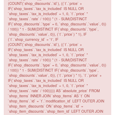
(COUNT(`shop_discounts`.`id`), ((`t`.`price` +
IF(`shop_taxes`.`tax_is_included` IS NULL OR
`shop_taxes`.`tax_is_included` = 1, 0, `t`.`price` *
`shop_taxes`.`rate` / 100)) * (1 - SUM(DISTINCT
IF(`shop_discounts`.`type` = 0, `shop_discounts`.`value`, 0))
/ 100)) * 1 - SUM(DISTINCT IF(`shop_discounts`.`type`,
`shop_discounts`.`value`, 0)), (`t`.`price`) * 1), IF
(`t`.`shop_currency_id` = '1', IF
(COUNT(`shop_discounts`.`id`), ((`t`.`price` +
IF(`shop_taxes`.`tax_is_included` IS NULL OR
`shop_taxes`.`tax_is_included` = 1, 0, `t`.`price` *
`shop_taxes`.`rate` / 100)) * (1 - SUM(DISTINCT
IF(`shop_discounts`.`type` = 0, `shop_discounts`.`value`, 0))
/ 100)) * 1 - SUM(DISTINCT IF(`shop_discounts`.`type`,
`shop_discounts`.`value`, 0)), (`t`.`price`) * 1), `t`.`price` +
IF(`shop_taxes`.`tax_is_included` IS NULL OR
`shop_taxes`.`tax_is_included` = 1, 0, `t`.`price` *
`shop_taxes`.`rate` / 100))))) AS `absolute_price` FROM
`shop_items` INNER JOIN `shop_items` AS `t` ON
`shop_items`.`id` = `t`.`modification_id` LEFT OUTER JOIN
`shop_item_discounts` ON `shop_items`.`id` =
`shop_item_discounts`.`shop_item_id` LEFT OUTER JOIN