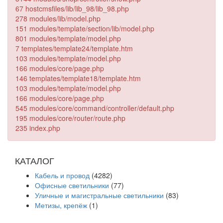
67 hostcmsfiles/lib/lib_98/lib_98.php
278 modules/lib/model.php
151 modules/template/section/lib/model.php
801 modules/template/model.php
7 templates/template24/template.htm
103 modules/template/model.php
166 modules/core/page.php
146 templates/template18/template.htm
103 modules/template/model.php
166 modules/core/page.php
545 modules/core/command/controller/default.php
195 modules/core/router/route.php
235 index.php
КАТАЛОГ
Кабель и провод
(4282)
Офисные светильники
(77)
Уличные и магистральные светильники
(83)
Метизы, крепёж
(1)