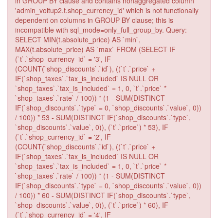
in GROUP BY clause and contains nonaggregated column
'admin_voltup2.t.shop_currency_id' which is not functionally
dependent on columns in GROUP BY clause; this is
incompatible with sql_mode=only_full_group_by. Query:
SELECT MIN(t.absolute_price) AS `min`,
MAX(t.absolute_price) AS `max` FROM (SELECT IF
(`t`.`shop_currency_id` = '3', IF
(COUNT(`shop_discounts`.`id`), ((`t`.`price` +
IF(`shop_taxes`.`tax_is_included` IS NULL OR
`shop_taxes`.`tax_is_included` = 1, 0, `t`.`price` *
`shop_taxes`.`rate` / 100)) * (1 - SUM(DISTINCT
IF(`shop_discounts`.`type` = 0, `shop_discounts`.`value`, 0))
/ 100)) * 53 - SUM(DISTINCT IF(`shop_discounts`.`type`,
`shop_discounts`.`value`, 0)), (`t`.`price`) * 53), IF
(`t`.`shop_currency_id` = '2', IF
(COUNT(`shop_discounts`.`id`), ((`t`.`price` +
IF(`shop_taxes`.`tax_is_included` IS NULL OR
`shop_taxes`.`tax_is_included` = 1, 0, `t`.`price` *
`shop_taxes`.`rate` / 100)) * (1 - SUM(DISTINCT
IF(`shop_discounts`.`type` = 0, `shop_discounts`.`value`, 0))
/ 100)) * 60 - SUM(DISTINCT IF(`shop_discounts`.`type`,
`shop_discounts`.`value`, 0)), (`t`.`price`) * 60), IF
(`t`.`shop_currency_id` = '4', IF