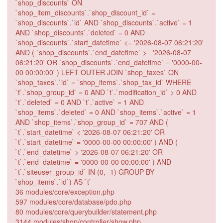
`shop_discounts` ON
`shop_item_discounts`.`shop_discount_id` =
`shop_discounts`.`id` AND `shop_discounts`.`active` = 1
AND `shop_discounts`.`deleted` = 0 AND
`shop_discounts`.`start_datetime` <= '2026-08-07 06:21:20'
AND ( `shop_discounts`.`end_datetime` >= '2026-08-07
06:21:20' OR `shop_discounts`.`end_datetime` = '0000-00-
00 00:00:00' ) LEFT OUTER JOIN `shop_taxes` ON
`shop_taxes`.`id` = `shop_items`.`shop_tax_id` WHERE
`t`.`shop_group_id` = 0 AND `t`.`modification_id` > 0 AND
`t`.`deleted` = 0 AND `t`.`active` = 1 AND
`shop_items`.`deleted` = 0 AND `shop_items`.`active` = 1
AND `shop_items`.`shop_group_id` = 707 AND (
`t`.`start_datetime` < '2026-08-07 06:21:20' OR
`t`.`start_datetime` = '0000-00-00 00:00:00' ) AND (
`t`.`end_datetime` > '2026-08-07 06:21:20' OR
`t`.`end_datetime` = '0000-00-00 00:00:00' ) AND
`t`.`siteuser_group_id` IN (0, -1) GROUP BY
`shop_items`.`id`) AS `t`
36 modules/core/exception.php
597 modules/core/database/pdo.php
80 modules/core/querybuilder/statement.php
3144 modules/shop/controller/show.php