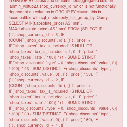
in GROUP BY clause and contains nonaggregated column
'admin_voltup2.t.shop_currency_id' which is not functionally
dependent on columns in GROUP BY clause; this is
incompatible with sql_mode=only_full_group_by. Query:
SELECT MIN(t.absolute_price) AS `min`,
MAX(t.absolute_price) AS `max` FROM (SELECT IF
(`t`.`shop_currency_id` = '3', IF
(COUNT(`shop_discounts`.`id`), ((`t`.`price` +
IF(`shop_taxes`.`tax_is_included` IS NULL OR
`shop_taxes`.`tax_is_included` = 1, 0, `t`.`price` *
`shop_taxes`.`rate` / 100)) * (1 - SUM(DISTINCT
IF(`shop_discounts`.`type` = 0, `shop_discounts`.`value`, 0))
/ 100)) * 53 - SUM(DISTINCT IF(`shop_discounts`.`type`,
`shop_discounts`.`value`, 0)), (`t`.`price`) * 53), IF
(`t`.`shop_currency_id` = '2', IF
(COUNT(`shop_discounts`.`id`), ((`t`.`price` +
IF(`shop_taxes`.`tax_is_included` IS NULL OR
`shop_taxes`.`tax_is_included` = 1, 0, `t`.`price` *
`shop_taxes`.`rate` / 100)) * (1 - SUM(DISTINCT
IF(`shop_discounts`.`type` = 0, `shop_discounts`.`value`, 0))
/ 100)) * 60 - SUM(DISTINCT IF(`shop_discounts`.`type`,
`shop_discounts`.`value`, 0)), (`t`.`price`) * 60), IF
(`t`.`shop_currency_id` = '4', IF