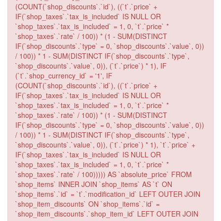
(COUNT(`shop_discounts`.`id`), ((`t`.`price` +
IF(`shop_taxes`.`tax_is_included` IS NULL OR
`shop_taxes`.`tax_is_included` = 1, 0, `t`.`price` *
`shop_taxes`.`rate` / 100)) * (1 - SUM(DISTINCT
IF(`shop_discounts`.`type` = 0, `shop_discounts`.`value`, 0))
/ 100)) * 1 - SUM(DISTINCT IF(`shop_discounts`.`type`,
`shop_discounts`.`value`, 0)), (`t`.`price`) * 1), IF
(`t`.`shop_currency_id` = '1', IF
(COUNT(`shop_discounts`.`id`), ((`t`.`price` +
IF(`shop_taxes`.`tax_is_included` IS NULL OR
`shop_taxes`.`tax_is_included` = 1, 0, `t`.`price` *
`shop_taxes`.`rate` / 100)) * (1 - SUM(DISTINCT
IF(`shop_discounts`.`type` = 0, `shop_discounts`.`value`, 0))
/ 100)) * 1 - SUM(DISTINCT IF(`shop_discounts`.`type`,
`shop_discounts`.`value`, 0)), (`t`.`price`) * 1), `t`.`price` +
IF(`shop_taxes`.`tax_is_included` IS NULL OR
`shop_taxes`.`tax_is_included` = 1, 0, `t`.`price` *
`shop_taxes`.`rate` / 100))))) AS `absolute_price` FROM
`shop_items` INNER JOIN `shop_items` AS `t` ON
`shop_items`.`id` = `t`.`modification_id` LEFT OUTER JOIN
`shop_item_discounts` ON `shop_items`.`id` =
`shop_item_discounts`.`shop_item_id` LEFT OUTER JOIN