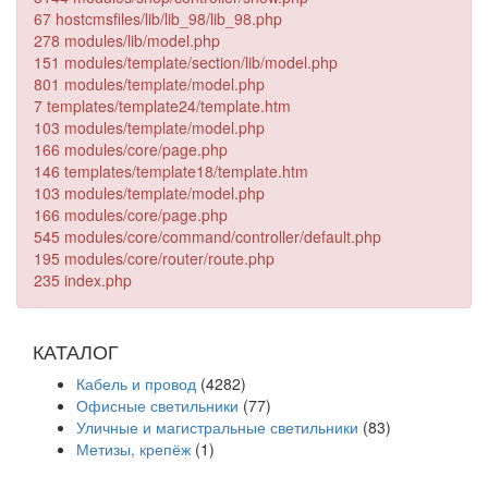
67 hostcmsfiles/lib/lib_98/lib_98.php
278 modules/lib/model.php
151 modules/template/section/lib/model.php
801 modules/template/model.php
7 templates/template24/template.htm
103 modules/template/model.php
166 modules/core/page.php
146 templates/template18/template.htm
103 modules/template/model.php
166 modules/core/page.php
545 modules/core/command/controller/default.php
195 modules/core/router/route.php
235 index.php
КАТАЛОГ
Кабель и провод
(4282)
Офисные светильники
(77)
Уличные и магистральные светильники
(83)
Метизы, крепёж
(1)