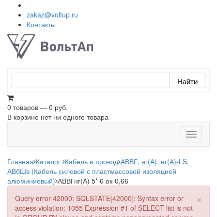
zakaz@voltup.ru
Контакты
0 товаров — 0 руб.
В корзине нет ни одного товара
Toggle
navigati
Главная
Каталог
Кабель и провод
АВВГ, нг(А), нг(А)-LS,
АВбШв (Кабель силовой с пластмассовой изоляцией
алюминиевый)
АВВГнг(А) 5* 6 ок-0,66
×
Query error 42000: SQLSTATE[42000]: Syntax error or
access violation: 1055 Expression #1 of SELECT list is not