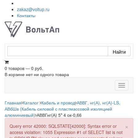
zakaz@voltup.ru
Контакты
0 товаров — 0 руб.
В корзине нет ни одного товара
Toggle
navigati
Главная
Каталог
Кабель и провод
АВВГ, нг(А), нг(А)-LS,
АВбШв (Кабель силовой с пластмассовой изоляцией
алюминиевый)
АВВГнг(А) 5* 4 ок-0,66
×
Query error 42000: SQLSTATE[42000]: Syntax error or
access violation: 1055 Expression #1 of SELECT list is not