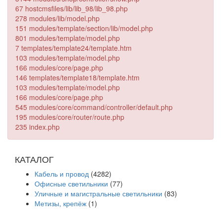
67 hostcmsfiles/lib/lib_98/lib_98.php
278 modules/lib/model.php
151 modules/template/section/lib/model.php
801 modules/template/model.php
7 templates/template24/template.htm
103 modules/template/model.php
166 modules/core/page.php
146 templates/template18/template.htm
103 modules/template/model.php
166 modules/core/page.php
545 modules/core/command/controller/default.php
195 modules/core/router/route.php
235 index.php
КАТАЛОГ
Кабель и провод
(4282)
Офисные светильники
(77)
Уличные и магистральные светильники
(83)
Метизы, крепёж
(1)