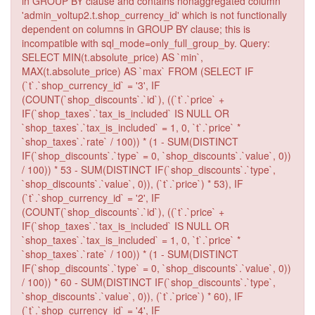
in GROUP BY clause and contains nonaggregated column
'admin_voltup2.t.shop_currency_id' which is not functionally
dependent on columns in GROUP BY clause; this is
incompatible with sql_mode=only_full_group_by. Query:
SELECT MIN(t.absolute_price) AS `min`,
MAX(t.absolute_price) AS `max` FROM (SELECT IF
(`t`.`shop_currency_id` = '3', IF
(COUNT(`shop_discounts`.`id`), ((`t`.`price` +
IF(`shop_taxes`.`tax_is_included` IS NULL OR
`shop_taxes`.`tax_is_included` = 1, 0, `t`.`price` *
`shop_taxes`.`rate` / 100)) * (1 - SUM(DISTINCT
IF(`shop_discounts`.`type` = 0, `shop_discounts`.`value`, 0))
/ 100)) * 53 - SUM(DISTINCT IF(`shop_discounts`.`type`,
`shop_discounts`.`value`, 0)), (`t`.`price`) * 53), IF
(`t`.`shop_currency_id` = '2', IF
(COUNT(`shop_discounts`.`id`), ((`t`.`price` +
IF(`shop_taxes`.`tax_is_included` IS NULL OR
`shop_taxes`.`tax_is_included` = 1, 0, `t`.`price` *
`shop_taxes`.`rate` / 100)) * (1 - SUM(DISTINCT
IF(`shop_discounts`.`type` = 0, `shop_discounts`.`value`, 0))
/ 100)) * 60 - SUM(DISTINCT IF(`shop_discounts`.`type`,
`shop_discounts`.`value`, 0)), (`t`.`price`) * 60), IF
(`t`.`shop_currency_id` = '4', IF