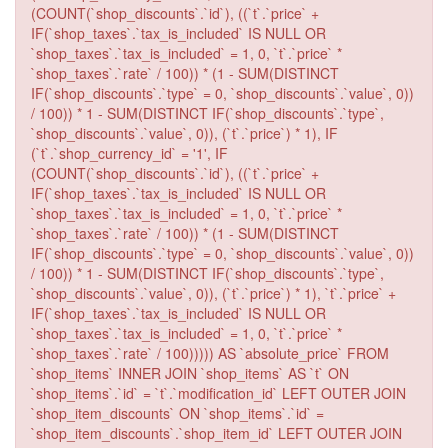
(COUNT(`shop_discounts`.`id`), ((`t`.`price` +
IF(`shop_taxes`.`tax_is_included` IS NULL OR
`shop_taxes`.`tax_is_included` = 1, 0, `t`.`price` *
`shop_taxes`.`rate` / 100)) * (1 - SUM(DISTINCT
IF(`shop_discounts`.`type` = 0, `shop_discounts`.`value`, 0))
/ 100)) * 1 - SUM(DISTINCT IF(`shop_discounts`.`type`,
`shop_discounts`.`value`, 0)), (`t`.`price`) * 1), IF
(`t`.`shop_currency_id` = '1', IF
(COUNT(`shop_discounts`.`id`), ((`t`.`price` +
IF(`shop_taxes`.`tax_is_included` IS NULL OR
`shop_taxes`.`tax_is_included` = 1, 0, `t`.`price` *
`shop_taxes`.`rate` / 100)) * (1 - SUM(DISTINCT
IF(`shop_discounts`.`type` = 0, `shop_discounts`.`value`, 0))
/ 100)) * 1 - SUM(DISTINCT IF(`shop_discounts`.`type`,
`shop_discounts`.`value`, 0)), (`t`.`price`) * 1), `t`.`price` +
IF(`shop_taxes`.`tax_is_included` IS NULL OR
`shop_taxes`.`tax_is_included` = 1, 0, `t`.`price` *
`shop_taxes`.`rate` / 100))))) AS `absolute_price` FROM
`shop_items` INNER JOIN `shop_items` AS `t` ON
`shop_items`.`id` = `t`.`modification_id` LEFT OUTER JOIN
`shop_item_discounts` ON `shop_items`.`id` =
`shop_item_discounts`.`shop_item_id` LEFT OUTER JOIN