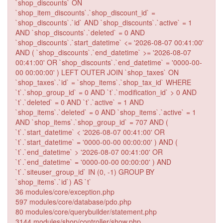
`shop_discounts` ON
`shop_item_discounts`.`shop_discount_id` =
`shop_discounts`.`id` AND `shop_discounts`.`active` = 1
AND `shop_discounts`.`deleted` = 0 AND
`shop_discounts`.`start_datetime` <= '2026-08-07 00:41:00'
AND ( `shop_discounts`.`end_datetime` >= '2026-08-07
00:41:00' OR `shop_discounts`.`end_datetime` = '0000-00-
00 00:00:00' ) LEFT OUTER JOIN `shop_taxes` ON
`shop_taxes`.`id` = `shop_items`.`shop_tax_id` WHERE
`t`.`shop_group_id` = 0 AND `t`.`modification_id` > 0 AND
`t`.`deleted` = 0 AND `t`.`active` = 1 AND
`shop_items`.`deleted` = 0 AND `shop_items`.`active` = 1
AND `shop_items`.`shop_group_id` = 707 AND (
`t`.`start_datetime` < '2026-08-07 00:41:00' OR
`t`.`start_datetime` = '0000-00-00 00:00:00' ) AND (
`t`.`end_datetime` > '2026-08-07 00:41:00' OR
`t`.`end_datetime` = '0000-00-00 00:00:00' ) AND
`t`.`siteuser_group_id` IN (0, -1) GROUP BY
`shop_items`.`id`) AS `t`
36 modules/core/exception.php
597 modules/core/database/pdo.php
80 modules/core/querybuilder/statement.php
3144 modules/shop/controller/show.php