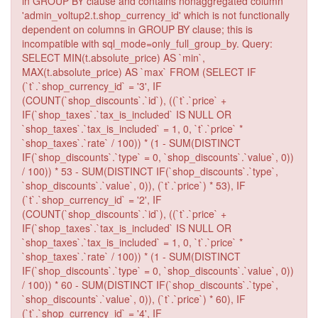
in GROUP BY clause and contains nonaggregated column
'admin_voltup2.t.shop_currency_id' which is not functionally
dependent on columns in GROUP BY clause; this is
incompatible with sql_mode=only_full_group_by. Query:
SELECT MIN(t.absolute_price) AS `min`,
MAX(t.absolute_price) AS `max` FROM (SELECT IF
(`t`.`shop_currency_id` = '3', IF
(COUNT(`shop_discounts`.`id`), ((`t`.`price` +
IF(`shop_taxes`.`tax_is_included` IS NULL OR
`shop_taxes`.`tax_is_included` = 1, 0, `t`.`price` *
`shop_taxes`.`rate` / 100)) * (1 - SUM(DISTINCT
IF(`shop_discounts`.`type` = 0, `shop_discounts`.`value`, 0))
/ 100)) * 53 - SUM(DISTINCT IF(`shop_discounts`.`type`,
`shop_discounts`.`value`, 0)), (`t`.`price`) * 53), IF
(`t`.`shop_currency_id` = '2', IF
(COUNT(`shop_discounts`.`id`), ((`t`.`price` +
IF(`shop_taxes`.`tax_is_included` IS NULL OR
`shop_taxes`.`tax_is_included` = 1, 0, `t`.`price` *
`shop_taxes`.`rate` / 100)) * (1 - SUM(DISTINCT
IF(`shop_discounts`.`type` = 0, `shop_discounts`.`value`, 0))
/ 100)) * 60 - SUM(DISTINCT IF(`shop_discounts`.`type`,
`shop_discounts`.`value`, 0)), (`t`.`price`) * 60), IF
(`t`.`shop_currency_id` = '4', IF