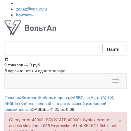
zakaz@voltup.ru
Контакты
0 товаров — 0 руб.
В корзине нет ни одного товара
Toggle
navigati
Главная
Каталог
Кабель и провод
АВВГ, нг(А), нг(А)-LS,
АВбШв (Кабель силовой с пластмассовой изоляцией
алюминиевый)
АВБШв 4* 25 ок-0,66
×
Query error 42000: SQLSTATE[42000]: Syntax error or
access violation: 1055 Expression #1 of SELECT list is not