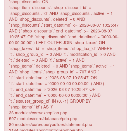
`shop_discounts` ON
`shop_item_discounts`.`shop_discount_id` =
`shop_discounts`.`id` AND `shop_discounts`.`active` = 1
AND `shop_discounts`.`deleted` = 0 AND
`shop_discounts`.`start_datetime` <= '2026-08-07 10:25:47'
AND ( `shop_discounts`.`end_datetime` >= '2026-08-07
10:25:47' OR `shop_discounts`.`end_datetime` = '0000-00-
00 00:00:00' ) LEFT OUTER JOIN `shop_taxes` ON
`shop_taxes`.`id` = `shop_items`.`shop_tax_id` WHERE
`t`.`shop_group_id` = 0 AND `t`.`modification_id` > 0 AND
`t`.`deleted` = 0 AND `t`.`active` = 1 AND
`shop_items`.`deleted` = 0 AND `shop_items`.`active` = 1
AND `shop_items`.`shop_group_id` = 707 AND (
`t`.`start_datetime` < '2026-08-07 10:25:47' OR
`t`.`start_datetime` = '0000-00-00 00:00:00' ) AND (
`t`.`end_datetime` > '2026-08-07 10:25:47' OR
`t`.`end_datetime` = '0000-00-00 00:00:00' ) AND
`t`.`siteuser_group_id` IN (0, -1) GROUP BY
`shop_items`.`id`) AS `t`
36 modules/core/exception.php
597 modules/core/database/pdo.php
80 modules/core/querybuilder/statement.php
3144 modules/shop/controller/show.php