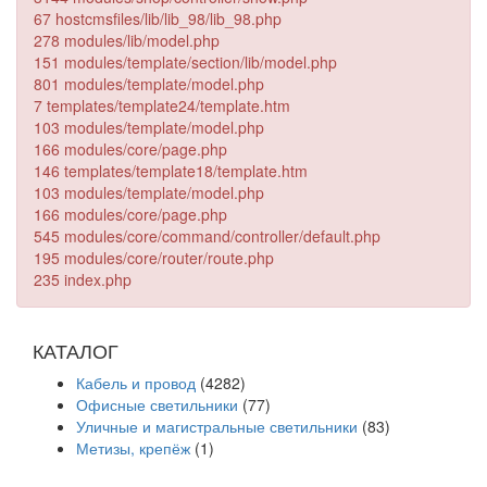
67 hostcmsfiles/lib/lib_98/lib_98.php
278 modules/lib/model.php
151 modules/template/section/lib/model.php
801 modules/template/model.php
7 templates/template24/template.htm
103 modules/template/model.php
166 modules/core/page.php
146 templates/template18/template.htm
103 modules/template/model.php
166 modules/core/page.php
545 modules/core/command/controller/default.php
195 modules/core/router/route.php
235 index.php
КАТАЛОГ
Кабель и провод
(4282)
Офисные светильники
(77)
Уличные и магистральные светильники
(83)
Метизы, крепёж
(1)