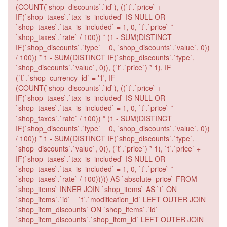
(COUNT(`shop_discounts`.`id`), ((`t`.`price` +
IF(`shop_taxes`.`tax_is_included` IS NULL OR
`shop_taxes`.`tax_is_included` = 1, 0, `t`.`price` *
`shop_taxes`.`rate` / 100)) * (1 - SUM(DISTINCT
IF(`shop_discounts`.`type` = 0, `shop_discounts`.`value`, 0))
/ 100)) * 1 - SUM(DISTINCT IF(`shop_discounts`.`type`,
`shop_discounts`.`value`, 0)), (`t`.`price`) * 1), IF
(`t`.`shop_currency_id` = '1', IF
(COUNT(`shop_discounts`.`id`), ((`t`.`price` +
IF(`shop_taxes`.`tax_is_included` IS NULL OR
`shop_taxes`.`tax_is_included` = 1, 0, `t`.`price` *
`shop_taxes`.`rate` / 100)) * (1 - SUM(DISTINCT
IF(`shop_discounts`.`type` = 0, `shop_discounts`.`value`, 0))
/ 100)) * 1 - SUM(DISTINCT IF(`shop_discounts`.`type`,
`shop_discounts`.`value`, 0)), (`t`.`price`) * 1), `t`.`price` +
IF(`shop_taxes`.`tax_is_included` IS NULL OR
`shop_taxes`.`tax_is_included` = 1, 0, `t`.`price` *
`shop_taxes`.`rate` / 100))))) AS `absolute_price` FROM
`shop_items` INNER JOIN `shop_items` AS `t` ON
`shop_items`.`id` = `t`.`modification_id` LEFT OUTER JOIN
`shop_item_discounts` ON `shop_items`.`id` =
`shop_item_discounts`.`shop_item_id` LEFT OUTER JOIN