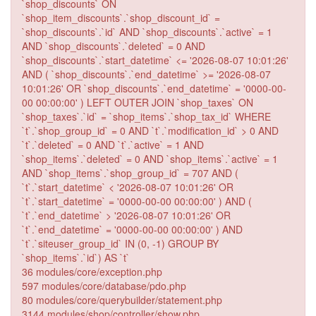
`shop_discounts` ON
`shop_item_discounts`.`shop_discount_id` =
`shop_discounts`.`id` AND `shop_discounts`.`active` = 1
AND `shop_discounts`.`deleted` = 0 AND
`shop_discounts`.`start_datetime` <= '2026-08-07 10:01:26'
AND ( `shop_discounts`.`end_datetime` >= '2026-08-07
10:01:26' OR `shop_discounts`.`end_datetime` = '0000-00-
00 00:00:00' ) LEFT OUTER JOIN `shop_taxes` ON
`shop_taxes`.`id` = `shop_items`.`shop_tax_id` WHERE
`t`.`shop_group_id` = 0 AND `t`.`modification_id` > 0 AND
`t`.`deleted` = 0 AND `t`.`active` = 1 AND
`shop_items`.`deleted` = 0 AND `shop_items`.`active` = 1
AND `shop_items`.`shop_group_id` = 707 AND (
`t`.`start_datetime` < '2026-08-07 10:01:26' OR
`t`.`start_datetime` = '0000-00-00 00:00:00' ) AND (
`t`.`end_datetime` > '2026-08-07 10:01:26' OR
`t`.`end_datetime` = '0000-00-00 00:00:00' ) AND
`t`.`siteuser_group_id` IN (0, -1) GROUP BY
`shop_items`.`id`) AS `t`
36 modules/core/exception.php
597 modules/core/database/pdo.php
80 modules/core/querybuilder/statement.php
3144 modules/shop/controller/show.php