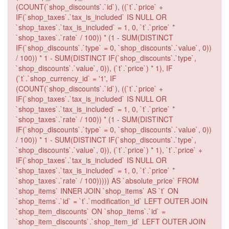
(COUNT(`shop_discounts`.`id`), ((`t`.`price` +
IF(`shop_taxes`.`tax_is_included` IS NULL OR
`shop_taxes`.`tax_is_included` = 1, 0, `t`.`price` *
`shop_taxes`.`rate` / 100)) * (1 - SUM(DISTINCT
IF(`shop_discounts`.`type` = 0, `shop_discounts`.`value`, 0))
/ 100)) * 1 - SUM(DISTINCT IF(`shop_discounts`.`type`,
`shop_discounts`.`value`, 0)), (`t`.`price`) * 1), IF
(`t`.`shop_currency_id` = '1', IF
(COUNT(`shop_discounts`.`id`), ((`t`.`price` +
IF(`shop_taxes`.`tax_is_included` IS NULL OR
`shop_taxes`.`tax_is_included` = 1, 0, `t`.`price` *
`shop_taxes`.`rate` / 100)) * (1 - SUM(DISTINCT
IF(`shop_discounts`.`type` = 0, `shop_discounts`.`value`, 0))
/ 100)) * 1 - SUM(DISTINCT IF(`shop_discounts`.`type`,
`shop_discounts`.`value`, 0)), (`t`.`price`) * 1), `t`.`price` +
IF(`shop_taxes`.`tax_is_included` IS NULL OR
`shop_taxes`.`tax_is_included` = 1, 0, `t`.`price` *
`shop_taxes`.`rate` / 100))))) AS `absolute_price` FROM
`shop_items` INNER JOIN `shop_items` AS `t` ON
`shop_items`.`id` = `t`.`modification_id` LEFT OUTER JOIN
`shop_item_discounts` ON `shop_items`.`id` =
`shop_item_discounts`.`shop_item_id` LEFT OUTER JOIN