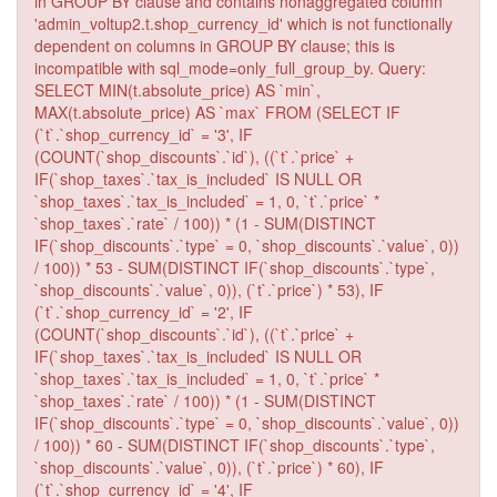
in GROUP BY clause and contains nonaggregated column
'admin_voltup2.t.shop_currency_id' which is not functionally
dependent on columns in GROUP BY clause; this is
incompatible with sql_mode=only_full_group_by. Query:
SELECT MIN(t.absolute_price) AS `min`,
MAX(t.absolute_price) AS `max` FROM (SELECT IF
(`t`.`shop_currency_id` = '3', IF
(COUNT(`shop_discounts`.`id`), ((`t`.`price` +
IF(`shop_taxes`.`tax_is_included` IS NULL OR
`shop_taxes`.`tax_is_included` = 1, 0, `t`.`price` *
`shop_taxes`.`rate` / 100)) * (1 - SUM(DISTINCT
IF(`shop_discounts`.`type` = 0, `shop_discounts`.`value`, 0))
/ 100)) * 53 - SUM(DISTINCT IF(`shop_discounts`.`type`,
`shop_discounts`.`value`, 0)), (`t`.`price`) * 53), IF
(`t`.`shop_currency_id` = '2', IF
(COUNT(`shop_discounts`.`id`), ((`t`.`price` +
IF(`shop_taxes`.`tax_is_included` IS NULL OR
`shop_taxes`.`tax_is_included` = 1, 0, `t`.`price` *
`shop_taxes`.`rate` / 100)) * (1 - SUM(DISTINCT
IF(`shop_discounts`.`type` = 0, `shop_discounts`.`value`, 0))
/ 100)) * 60 - SUM(DISTINCT IF(`shop_discounts`.`type`,
`shop_discounts`.`value`, 0)), (`t`.`price`) * 60), IF
(`t`.`shop_currency_id` = '4', IF