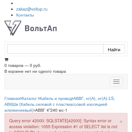
zakaz@voltup.ru
Контакты
0 товаров — 0 руб.
В корзине нет ни одного товара
Toggle
navigati
Главная
Каталог
Кабель и провод
АВВГ, нг(А), нг(А)-LS,
АВбШв (Кабель силовой с пластмассовой изоляцией
алюминиевый)
АВВГ 4*240 мс-1
×
Query error 42000: SQLSTATE[42000]: Syntax error or
access violation: 1055 Expression #1 of SELECT list is not