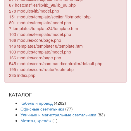
67 hostcmsfiles/lib/lib_98/lib_98.php
278 modules/lib/model.php
151 modules/template/section/lib/model.php
801 modules/template/model.php
7 templates/template24/template.htm
103 modules/template/model.php
166 modules/core/page.php
146 templates/template18/template.htm
103 modules/template/model.php
166 modules/core/page.php
545 modules/core/command/controller/default.php
195 modules/core/router/route.php
235 index.php
КАТАЛОГ
Кабель и провод
(4282)
Офисные светильники
(77)
Уличные и магистральные светильники
(83)
Метизы, крепёж
(1)