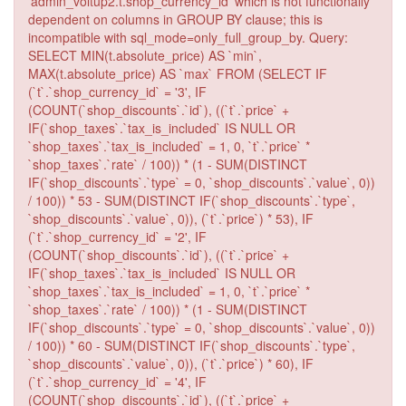
'admin_voltup2.t.shop_currency_id' which is not functionally
dependent on columns in GROUP BY clause; this is
incompatible with sql_mode=only_full_group_by. Query:
SELECT MIN(t.absolute_price) AS `min`,
MAX(t.absolute_price) AS `max` FROM (SELECT IF
(`t`.`shop_currency_id` = '3', IF
(COUNT(`shop_discounts`.`id`), ((`t`.`price` +
IF(`shop_taxes`.`tax_is_included` IS NULL OR
`shop_taxes`.`tax_is_included` = 1, 0, `t`.`price` *
`shop_taxes`.`rate` / 100)) * (1 - SUM(DISTINCT
IF(`shop_discounts`.`type` = 0, `shop_discounts`.`value`, 0))
/ 100)) * 53 - SUM(DISTINCT IF(`shop_discounts`.`type`,
`shop_discounts`.`value`, 0)), (`t`.`price`) * 53), IF
(`t`.`shop_currency_id` = '2', IF
(COUNT(`shop_discounts`.`id`), ((`t`.`price` +
IF(`shop_taxes`.`tax_is_included` IS NULL OR
`shop_taxes`.`tax_is_included` = 1, 0, `t`.`price` *
`shop_taxes`.`rate` / 100)) * (1 - SUM(DISTINCT
IF(`shop_discounts`.`type` = 0, `shop_discounts`.`value`, 0))
/ 100)) * 60 - SUM(DISTINCT IF(`shop_discounts`.`type`,
`shop_discounts`.`value`, 0)), (`t`.`price`) * 60), IF
(`t`.`shop_currency_id` = '4', IF
(COUNT(`shop_discounts`.`id`), ((`t`.`price` +