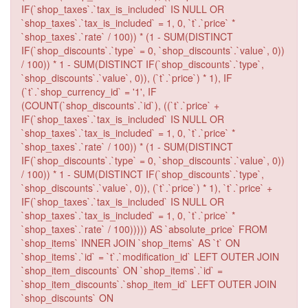
IF(`shop_taxes`.`tax_is_included` IS NULL OR
`shop_taxes`.`tax_is_included` = 1, 0, `t`.`price` *
`shop_taxes`.`rate` / 100)) * (1 - SUM(DISTINCT
IF(`shop_discounts`.`type` = 0, `shop_discounts`.`value`, 0))
/ 100)) * 1 - SUM(DISTINCT IF(`shop_discounts`.`type`,
`shop_discounts`.`value`, 0)), (`t`.`price`) * 1), IF
(`t`.`shop_currency_id` = '1', IF
(COUNT(`shop_discounts`.`id`), ((`t`.`price` +
IF(`shop_taxes`.`tax_is_included` IS NULL OR
`shop_taxes`.`tax_is_included` = 1, 0, `t`.`price` *
`shop_taxes`.`rate` / 100)) * (1 - SUM(DISTINCT
IF(`shop_discounts`.`type` = 0, `shop_discounts`.`value`, 0))
/ 100)) * 1 - SUM(DISTINCT IF(`shop_discounts`.`type`,
`shop_discounts`.`value`, 0)), (`t`.`price`) * 1), `t`.`price` +
IF(`shop_taxes`.`tax_is_included` IS NULL OR
`shop_taxes`.`tax_is_included` = 1, 0, `t`.`price` *
`shop_taxes`.`rate` / 100))))) AS `absolute_price` FROM
`shop_items` INNER JOIN `shop_items` AS `t` ON
`shop_items`.`id` = `t`.`modification_id` LEFT OUTER JOIN
`shop_item_discounts` ON `shop_items`.`id` =
`shop_item_discounts`.`shop_item_id` LEFT OUTER JOIN
`shop_discounts` ON