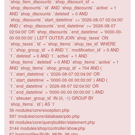
`shop_item_discounts`.`shop_discount_id` =
`shop_discounts`.`id` AND `shop_discounts`.`active` = 1
AND `shop_discounts`.`deleted` = 0 AND
`shop_discounts`.`start_datetime` <= '2026-08-07 02:04:00'
AND ( `shop_discounts`.`end_datetime` >= '2026-08-07
02:04:00' OR `shop_discounts`.`end_datetime` = '0000-00-
00 00:00:00' ) LEFT OUTER JOIN `shop_taxes` ON
`shop_taxes`.`id` = `shop_items`.`shop_tax_id` WHERE
`t`.`shop_group_id` = 0 AND `t`.`modification_id` > 0 AND
`t`.`deleted` = 0 AND `t`.`active` = 1 AND
`shop_items`.`deleted` = 0 AND `shop_items`.`active` = 1
AND `shop_items`.`shop_group_id` = 704 AND (
`t`.`start_datetime` < '2026-08-07 02:04:00' OR
`t`.`start_datetime` = '0000-00-00 00:00:00' ) AND (
`t`.`end_datetime` > '2026-08-07 02:04:00' OR
`t`.`end_datetime` = '0000-00-00 00:00:00' ) AND
`t`.`siteuser_group_id` IN (0, -1) GROUP BY
`shop_items`.`id`) AS `t`
36 modules/core/exception.php
597 modules/core/database/pdo.php
80 modules/core/querybuilder/statement.php
3144 modules/shop/controller/show.php
67 hostcmsfiles/lib/lib_98/lib_98.php