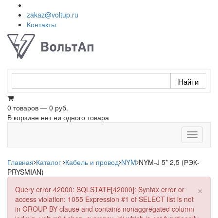
zakaz@voltup.ru
Контакты
0 товаров — 0 руб.
В корзине нет ни одного товара
Toggle
navigati
Главная
Каталог
Кабель и провод
NYM
NYM-J 5* 2,5 (РЭК-
PRYSMIAN)
×
Query error 42000: SQLSTATE[42000]: Syntax error or
access violation: 1055 Expression #1 of SELECT list is not
in GROUP BY clause and contains nonaggregated column